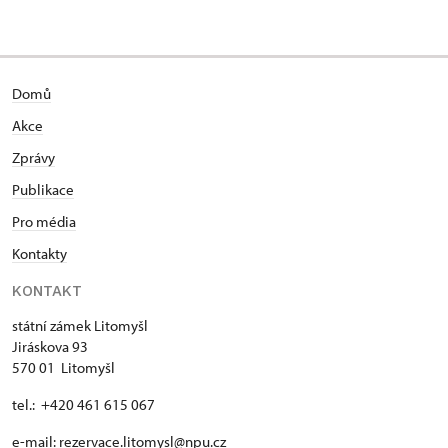
Domů
Akce
Zprávy
Publikace
Pro média
Kontakty
KONTAKT
státní zámek Litomyšl
Jiráskova 93
570 01 Litomyšl
tel.: +420 461 615 067
e-mail:
rezervace.litomysl@npu.cz