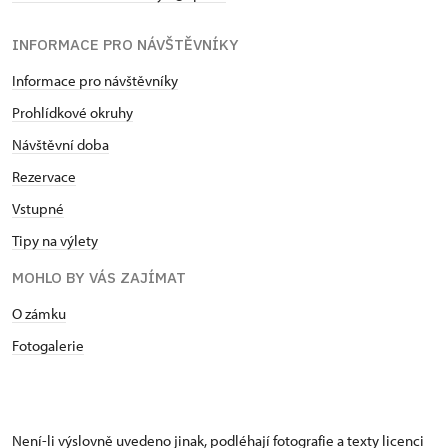
INFORMACE PRO NÁVŠTĚVNÍKY
Informace pro návštěvníky
Prohlídkové okruhy
Návštěvní doba
Rezervace
Vstupné
Tipy na výlety
MOHLO BY VÁS ZAJÍMAT
O zámku
Fotogalerie
Není-li výslovně uvedeno jinak, podléhají fotografie a texty
licenci