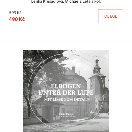
Lenka Křesadlová, Michaela Letá a kol.
599 Kč
DETAIL
490 Kč