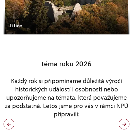
Litice
téma roku 2026
Každý rok si připomínáme důležitá výročí
historických událostí i osobností nebo
upozorňujeme na témata, která považujeme
za podstatná. Letos jsme pro vás v rámci NPÚ
připravili: