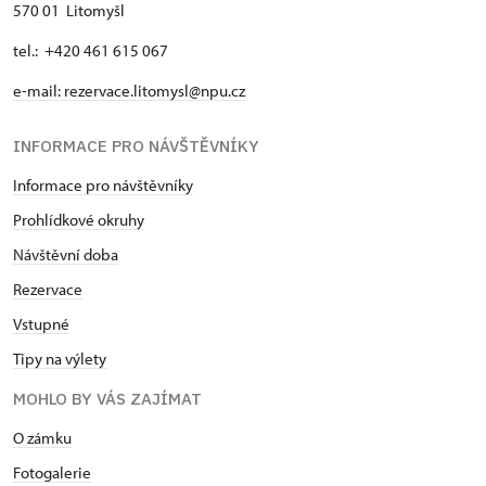
570 01 Litomyšl
tel.: +420 461 615 067
e-mail:
rezervace.litomysl@npu.cz
INFORMACE PRO NÁVŠTĚVNÍKY
Informace pro návštěvníky
Prohlídkové okruhy
Návštěvní doba
Rezervace
Vstupné
Tipy na výlety
MOHLO BY VÁS ZAJÍMAT
O zámku
Fotogalerie