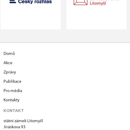
Domů
Akce
Zprávy
Publikace
Pro média
Kontakty
KONTAKT
státní zámek Litomyšl
Jiráskova 93