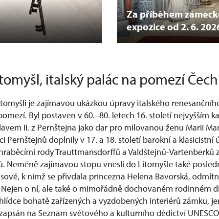
Za příběhem zámecké
expozice od 2. 6. 202
omyšl, italský palác na pomezí Čec
tomyšli je zajímavou ukázkou úpravy italského renesančníh
ezí. Byl postaven v 60.–80. letech 16. století nejvyšším k
lavem II. z Pernštejna jako dar pro milovanou ženu Marii Ma
i Pernštejnů doplnily v 17. a 18. století barokní a klasicistn
- hraběcími rody Trauttmansdorffů a Valdštejnů-Vartenberků 
. Neméně zajímavou stopu vnesli do Litomyšle také posledn
isové, k nimž se přivdala princezna Helena Bavorská, odmítn
I. Nejen o ní, ale také o mimořádně dochovaném rodinném d
hlídce bohatě zařízených a vyzdobených interiérů zámku, je
zapsán na Seznam světového a kulturního dědictví UNESCO