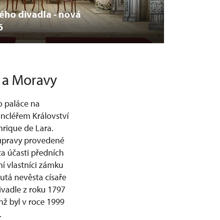
ho divadla - nová
6
h a Moravy
o paláce na
ancléřem Království
nrique de Lara.
í úpravy provedené
za účasti předních
í vlastníci zámku
utá nevěsta císaře
ivadle z roku 1797
nž byl v roce 1999
.