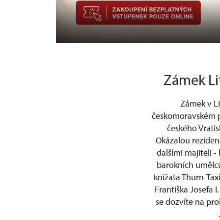
Zámek Lit
Zámek v Li
českomoravském pom
českého Vratis
Okázalou rezidenc
dalšími majiteli 
barokních umělců
knížata Thurn-Tax
Františka Josefa 
se dozvíte na pro