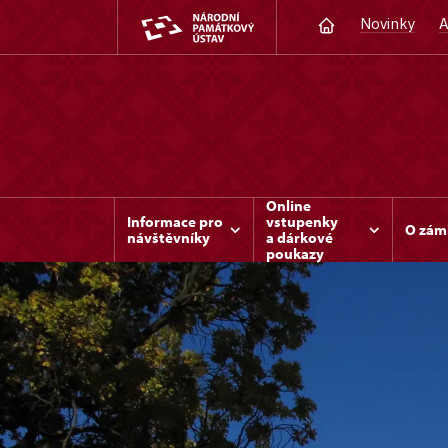
Novinky
A
Online
Informace pro
vstupenky
O zám
návštěvníky
a dárkové
poukazy