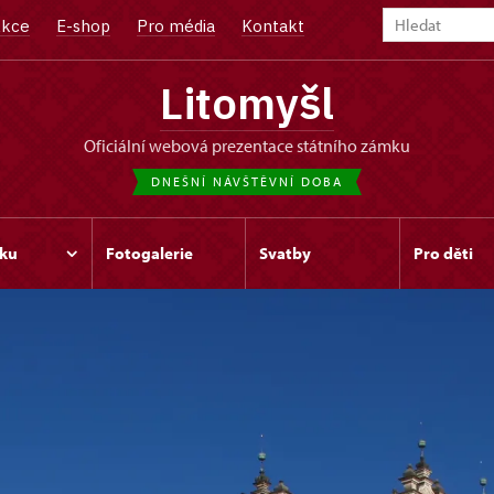
kce
E-shop
Pro média
Kontakt
Litomyšl
oficiální webová prezentace státního zámku
DNEŠNÍ NÁVŠTĚVNÍ DOBA
ku
Fotogalerie
Svatby
Pro děti