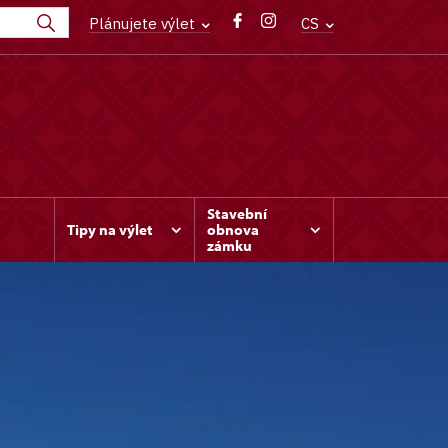
Plánujete výlet
CS
Stavební
Tipy na výlet
obnova
zámku