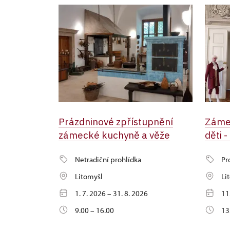
Prázdninové zpřístupnění
Záme
zámecké kuchyně a věže
děti -
Netradiční prohlídka
Pr
Litomyšl
Li
1. 7. 2026 – 31. 8. 2026
11
9.00 – 16.00
13