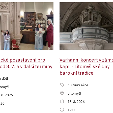
cké pozastavení pro
Varhanní koncert v zám
 od 8. 7. a v další termíny
kapli - Litomyšlské dny
barokní tradice
o děti
Kulturní akce
tomyšl
Litomyšl
. 8. 2026
18. 8. 2026
.30
19.00