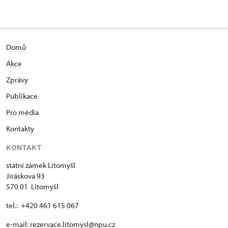
Domů
Akce
Zprávy
Publikace
Pro média
Kontakty
KONTAKT
státní zámek Litomyšl
Jiráskova 93
570 01 Litomyšl
tel.: +420 461 615 067
e-mail:
rezervace.litomysl@npu.cz