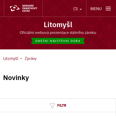
MENU
CS
Litomyšl
oficiální webová prezentace státního zámku
DNEŠNÍ NÁVŠTĚVNÍ DOBA
Litomyšl
Zprávy
Novinky
FILTR