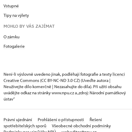
Vstupné
Tipy na výlety
MOHLO BY VÁS ZAJÍMAT
O zámku
Fotogalerie
Není-li výslovně uvedeno jinak, podléhají fotografie a texty
licenci
Creative Commons
(CC BY-NC-ND 3.0 CZ) (Uveďte autora |
Neužívejte dílo komerčně | Nezasahujte do díla). Při užití obsahu
uvádějte odkaz na stránky www.npu.cz a „zdroj: Národní památkový
ústav“
Právní ujednání
Prohlášení o přístupnosti
Řešení
spotřebitelských sporů
Všeobecné obchodní podmínky
Podmínky pro výpůjčky NPÚ
webeditor@npu.cz