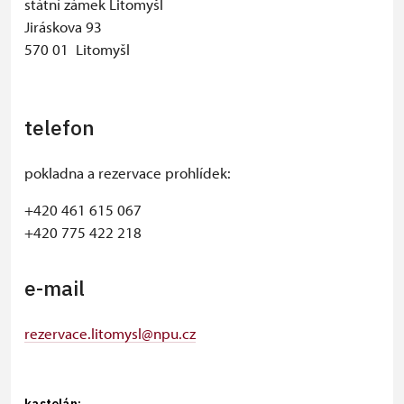
státní zámek Litomyšl
Jiráskova 93
570 01 Litomyšl
telefon
pokladna a rezervace prohlídek:
+420 461 615 067
+420 775 422 218
e-mail
rezervace.litomysl@npu.cz