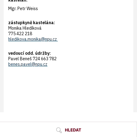
kastelán:
Mgr. Petr Weiss
zástupkyně kastelána:
Monika Hledíková
775 422 218
hledikova.monika@npu.cz
vedoucí odd. údržby:
Pavel Beneš 724 663 782
benes.pavel@npu.cz
© Seznam.cz a.s. a další
HLEDAT