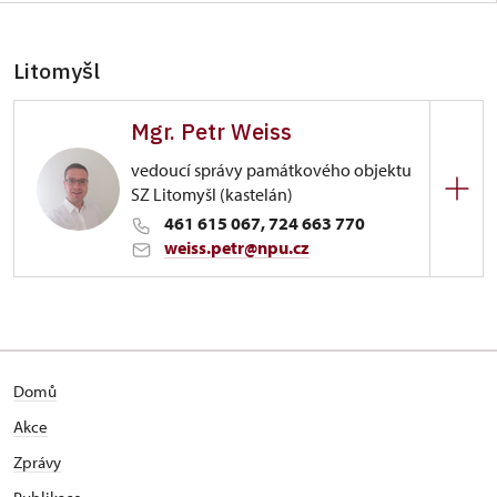
Litomyšl
Mgr. Petr Weiss
vedoucí správy památkového objektu
SZ Litomyšl (kastelán)
461 615 067, 724 663 770
weiss.petr@npu.cz
Zámek Litomyšl
Jiráskova 93/, Litomyšl
Domů
Akce
Zprávy