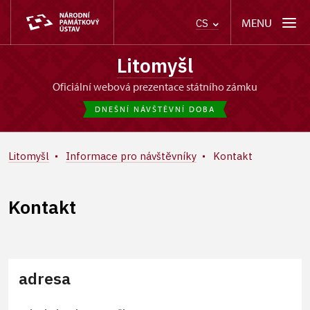
MENU
CS
Litomyšl
oficiální webová prezentace státního zámku
DNEŠNÍ NÁVŠTĚVNÍ DOBA
Litomyšl
Informace pro návštěvníky
Kontakt
Kontakt
adresa
+
−