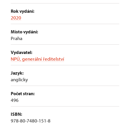
Rok vydání:
2020
Místo vydání:
Praha
Vydavatel:
NPÚ, generální ředitelství
Jazyk:
anglicky
Počet stran:
496
ISBN:
978-80-7480-151-8