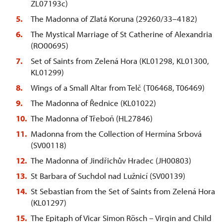
ZL07193c)
The Madonna of Zlatá Koruna (29260/33–4182)
The Mystical Marriage of St Catherine of Alexandria
(RO00695)
Set of Saints from Zelená Hora (KL01298, KL01300,
KL01299)
Wings of a Small Altar from Telč (T06468, T06469)
The Madonna of Řednice (KL01022)
The Madonna of Třeboň (HL27846)
Madonna from the Collection of Hermína Srbová
(SV00118)
The Madonna of Jindřichův Hradec (JH00803)
St Barbara of Suchdol nad Lužnicí (SV00139)
St Sebastian from the Set of Saints from Zelená Hora
(KL01297)
The Epitaph of Vicar Simon Rösch – Virgin and Child