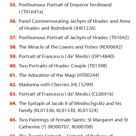
Posthumous Portrait of Emperor Ferdinand
I (T01641a)
Panel Commemorating Jáchym of Hradec and Anna
of Hradec and Rožmberk (JH01226)
Posthumous Portrait of Jáchym of Hradec (T01642)
The Miracle of the Loaves and Fishes (RO00692)
Portrait of Francesco I de’ Medici (OP14840)
Two Portraits of Hradec Couple (T01398)
The Adoration of the Magi (HT00244)
Madonna with Cherries (HL15299)
Portrait of Francesco I de’ Medici (CL00416)
The Epitaph of Jacob II of Windischgrätz and his
Family (KL01336, KL01330, KL01324)
Two Paintings of Female Saints: St Margaret and St
Catherine (?) (RO00707, RO00708)
The Žerotín Epitaph – Epitaph of Barbora of