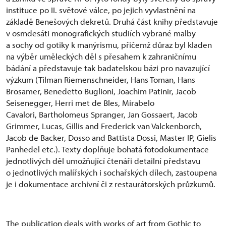
instituce po II. světové válce, po jejich vyvlastnění na
základě Benešových dekretů. Druhá část knihy představuje
v osmdesáti monografických studiích vybrané malby
a sochy od gotiky k manýrismu, přičemž důraz byl kladen
na výběr uměleckých děl s přesahem k zahraničnímu
bádání a představuje tak badatelskou bázi pro navazující
výzkum (Tilman Riemenschneider, Hans Toman, Hans
Brosamer, Benedetto Buglioni, Joachim Patinir, Jacob
Seisenegger, Herri met de Bles, Mirabelo
Cavalori, Bartholomeus Spranger, Jan Gossaert, Jacob
Grimmer, Lucas, Gillis and Frederick van Valckenborch,
Jacob de Backer, Dosso and Battista Dossi, Master IP, Gielis
Panhedel etc.). Texty doplňuje bohatá fotodokumentace
jednotlivých děl umožňující čtenáři detailní představu
o jednotlivých malířských i sochařských dílech, zastoupena
je i dokumentace archivní či z restaurátorských průzkumů.
The publication deals with works of art from Gothic to