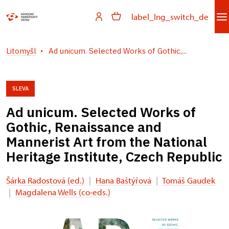
label_lng_switch_de
Litomyšl
Ad unicum. Selected Works of Gothic,...
SLEVA
Ad unicum. Selected Works of
Gothic, Renaissance and
Mannerist Art from the National
Heritage Institute, Czech Republic
Šárka Radostová (ed.)
|
Hana Baštýřová
|
Tomáš Gaudek
|
Magdalena Wells (co-eds.)