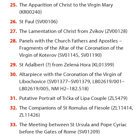
The Apparition of Christ to the Virgin Mary
(KR00240)
St Paul (SV00106)
The Lamentation of Christ from Zvíkov (ZV00128)
Panels with the Church Fathers and Apostles –
Fragments of the Altar of the Coronation of the
Virgin of Koterov (SV01145, SV01190)
St Adalbert (?) from Zelená Hora (KL01399)
Altarpiece with the Coronation of the Virgin of
Libochovice (SV01377–SV01379, LB02619/001–
LB02619/005, NM H2–182.518)
Putative Portrait of Trčka of Lípa Couple (ZL5479)
The Companions of St Romulus of Fiesole (ZL11414,
ZL11426)
The Meeting between St Ursula and Pope Cyriac
before the Gates of Rome (SV01209)