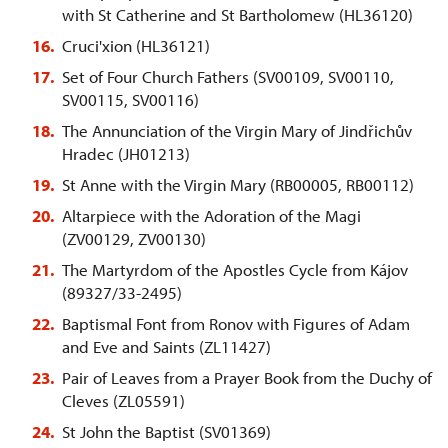
with St Catherine and St Bartholomew (HL36120)
Cruci'xion (HL36121)
Set of Four Church Fathers (SV00109, SV00110,
SV00115, SV00116)
The Annunciation of the Virgin Mary of Jindřichův
Hradec (JH01213)
St Anne with the Virgin Mary (RB00005, RB00112)
Altarpiece with the Adoration of the Magi
(ZV00129, ZV00130)
The Martyrdom of the Apostles Cycle from Kájov
(89327/33-2495)
Baptismal Font from Ronov with Figures of Adam
and Eve and Saints (ZL11427)
Pair of Leaves from a Prayer Book from the Duchy of
Cleves (ZL05591)
St John the Baptist (SV01369)