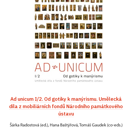
Ad unicum I/2. Od gotiky k manýrismu. Umělecká
díla z mobiliárních fondů Národního památkového
ústavu
Šárka Radostová (ed.), Hana Baštýřová, Tomáš Gaudek (co-eds.)