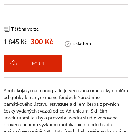
Tištěná verze
300 Kč
1 845 Kč
skladem
KOUPIT
Anglickojazyčná monografie je věnována uměleckým dílům
od gotiky k manýrismu ve fondech Národního
památkového ústavu. Navazuje a dílem čerpá z prvních
česky vydaných svazků edice Ad unicum. S dílčími
korekturami tak byla převzata úvodní studie věnovaná
provenienčnímu výzkumu mobiliárních fondů hradů
a zámků ve správě NPÚ. Tyto fondy byly svěřeny do správy