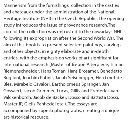
Mannerism from the furnishings collection in the castles
and chateaux under the administration of the National
Heritage Institute (NHI) in the Czech Republic. The opening
study introduces the issue of provenance research.The
core of the collection was entrusted to the nowadays NHI
following its expropriation after the Second World War. The
aim of this book is to present selected paintings, carvings
and other objects, in eighty elaborate and in-depth
entries, with the emphasis on works of art significant for
international research (Master of Třeboň Alterpiece, Tilman
Riemenschneider, Hans Toman, Hans Brosamer, Benedetto
Buglioni, Joachim Patinir, Jacob Seisenegger, Herri met de
Bles, Mirabelo Cavalori, Bartholomeus Spranger, Jan
Gossaert, Jacob Grimmer, Lucas, Gillis and Frederick van
Valckenborch, Jacob de Backer, Dosso and Battista Dossi,
Master IP, Gielis Panhedel etc.). The essays are
accompanied by superb photographs, creating a unique
art-historical resource.