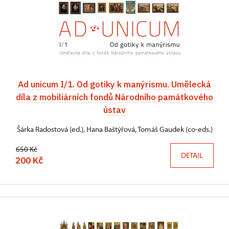
Ad unicum I/1. Od gotiky k manýrismu. Umělecká
díla z mobiliárních fondů Národního památkového
ústav
Šárka Radostová (ed.), Hana Baštýřová, Tomáš Gaudek (co-eds.)
650 Kč
DETAIL
200 Kč