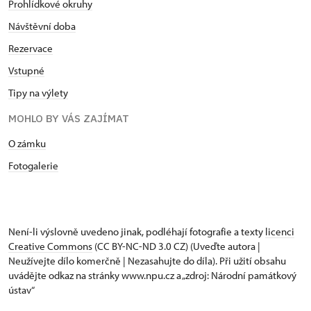
Prohlídkové okruhy
Návštěvní doba
Rezervace
Vstupné
Tipy na výlety
MOHLO BY VÁS ZAJÍMAT
O zámku
Fotogalerie
Není-li výslovně uvedeno jinak, podléhají fotografie a texty
licenci
Creative Commons
(CC BY-NC-ND 3.0 CZ) (Uveďte autora |
Neužívejte dílo komerčně | Nezasahujte do díla). Při užití obsahu
uvádějte odkaz na stránky www.npu.cz a „zdroj: Národní památkový
ústav“