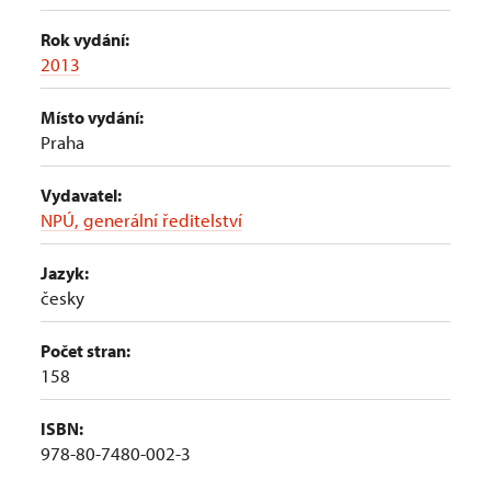
Rok vydání:
2013
Místo vydání:
Praha
Vydavatel:
NPÚ, generální ředitelství
Jazyk:
česky
Počet stran:
158
ISBN:
978-80-7480-002-3