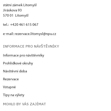
státní zámek Litomyšl
Jiráskova 93
570 01 Litomyšl
tel.: +420 461 615 067
e-mail:
rezervace.litomysl@npu.cz
INFORMACE PRO NÁVŠTĚVNÍKY
Informace pro návštěvníky
Prohlídkové okruhy
Návštěvní doba
Rezervace
Vstupné
Tipy na výlety
MOHLO BY VÁS ZAJÍMAT