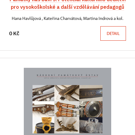
pro vysokoškolské a další vzdělávání pedagogů
Hana Havlůjová , Kateřina Charvátová, Martina Indrová a kol.
0 Kč
DETAIL