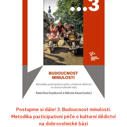
Postupme si dále! 3. Budoucnost minulosti.
Metodika participativní péče o kulturní dědictví
na dobrovolnické bázi