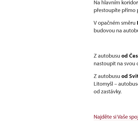
Na hlavním korido
přestoupíte přímo 
V opačném směru
budovou na autobu
Z autobusu
od Čes
nastoupit na svou 
Z autobusu
od Svi
Litomyšl – autobus
od zastávky.
Najděte si Vaše spo