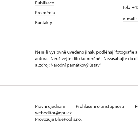
Publikace
tel.: +
Pro média
e-mail:
Kontakty
Není-li výslovně uvedeno jinak, podléhají fotografie a
autora | Neužívejte dílo komerčně | Nezasahujte do dí
a „zdroj: Národní památkový ústav“
Právní ujednání
Prohlášení o přístupnosti
Ř
webeditor@npu.cz
Provozuje BluePool s.r.o.