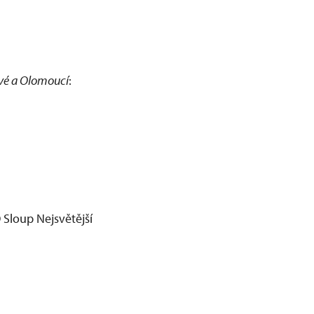
ové a Olomoucí
:
 Sloup Nejsvětější