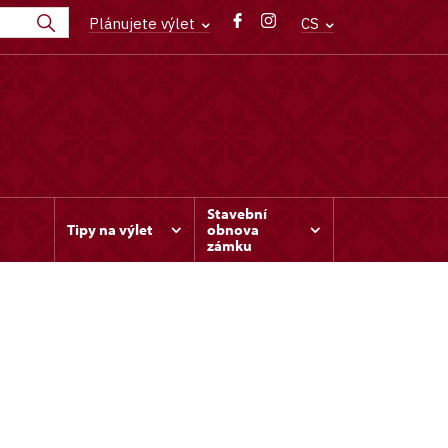
Plánujete výlet
CS
Stavební
Tipy na výlet
obnova
zámku