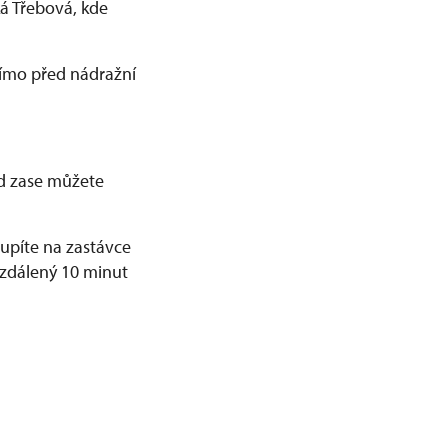
ká Třebová, kde
římo před nádražní
ud zase můžete
upíte na zastávce
vzdálený 10 minut