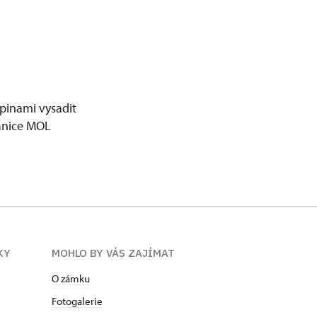
pinami vysadit
tanice MOL
KY
MOHLO BY VÁS ZAJÍMAT
O zámku
Fotogalerie