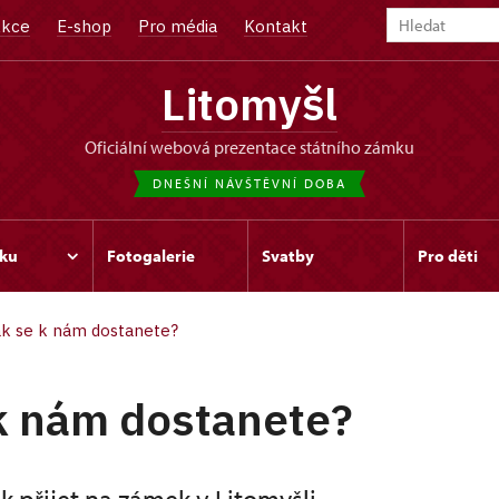
kce
E-shop
Pro média
Kontakt
Litomyšl
oficiální webová prezentace státního zámku
DNEŠNÍ NÁVŠTĚVNÍ DOBA
ku
Fotogalerie
Svatby
Pro děti
ak se k nám dostanete?
k nám dostanete?