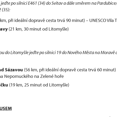
jeďte po silnici E461 (34) do Svitav a dále směrem na Pardubic
 (35):
km, při ideální dopravě cesta trvá 90 minut) – UNESCO Vila
tavy
(21 km, 30 minut od Litomyšle)
 do Litomyšle jeďte po silnici 19 do Nového Města na Moravě a 
ad Sázavou
(56 km, při ideální dopravě cesta trvá 60 minu
Jana Nepomuckého na Zelené hoře
ičku
(19 km, 25 minut od Litomyšle)
BUSEM