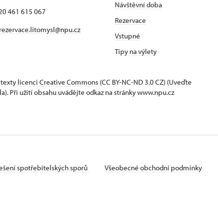
Návštěvní doba
420 461 615 067
Rezervace
rezervace.litomysl@npu.cz
Vstupné
Tipy na výlety
 texty
licenci Creative Commons
(CC BY-NC-ND 3.0 CZ) (Uveďte
la). Při užití obsahu uvádějte odkaz na stránky www.npu.cz
ešení spotřebitelských sporů
Všeobecné obchodní podmínky