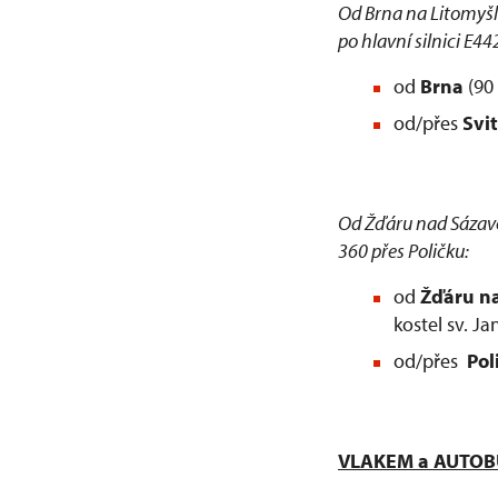
Od Brna na Litomyšl 
po hlavní silnici E442
od
Brna
(90 
od/přes
Svi
Od Žďáru nad Sázavou
360 přes Poličku:
od
Žďáru n
kostel sv. 
od/přes
Pol
VLAKEM a AUTO