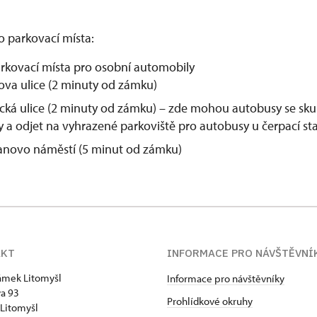
to parkovací místa:
kovací místa pro osobní automobily
kova ulice (2 minuty od zámku)
ká ulice (2 minuty od zámku) – zde mohou autobusy se sku
ty a odjet na vyhrazené parkoviště pro autobusy u čerpací s
novo náměstí (5 minut od zámku)
AKT
INFORMACE PRO NÁVŠTĚVNÍ
zámek Litomyšl
Informace pro návštěvníky
va 93
Prohlídkové okruhy
Litomyšl