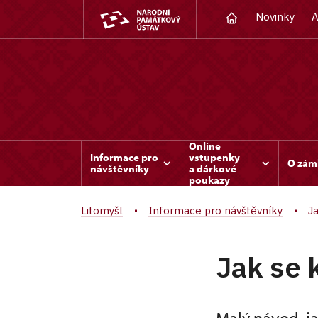
Novinky
A
Online
Informace pro
vstupenky
O zám
návštěvníky
a dárkové
poukazy
Litomyšl
Informace pro návštěvníky
J
Jak se 