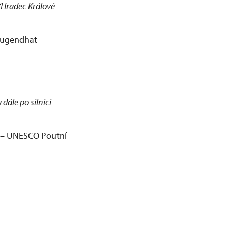
e/Hradec Králové
 Tugendhat
dále po silnici
t) – UNESCO Poutní