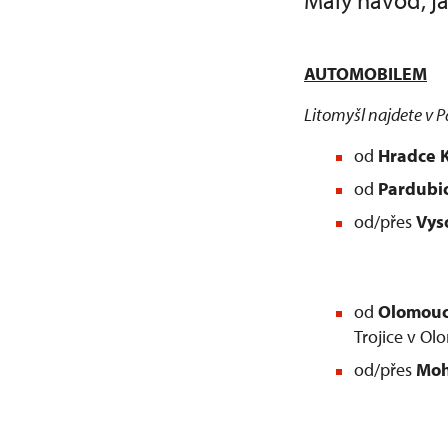
Malý návod, ja
AUTOMOBILEM
Litomyšl najdete v P
od
Hradce
od
Pardubi
od/přes
Vys
od
Olomou
Trojice v Ol
od/přes
Moh