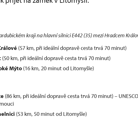
k přijet na zámek v Litomyšli.
ardubickém kraji na hlavní silnici E442 (35) mezi Hradcem Král
Králové
(57 km, při ideální dopravě cesta trvá 70 minut)
c
(50 km, při ideální dopravě cesta trvá 70 minut)
oké Mýto
(16 km, 20 minut od Litomyšle)
ce
(86 km, při ideální dopravě cesta trvá 70 minut) – UNESCO
omouci
elnici
(53 km, 50 minut od Litomyšle)