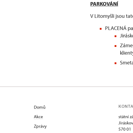
PARKOVÁNÍ
V Litomyšli jsou ta
PLACENÁ par
Jirás
Zámec
klien
Smeta
KONT
Domů
Akce
státní 
Jirásko
Zprávy
570 01 