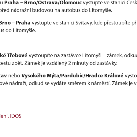
ru
Praha – Brno/Ostrava/Olomouc
vystupte ve stanici Čes
před nádražní budovou na autobus do Litomyšle.
Brno – Praha
vystupte ve stanici Svitavy, kde přestoupíte p
s do Litomyšle.
ké Třebové
vystoupíte na zastávce Litomyšl – zámek, odk
cestu zpět. Zámek je vzdálený 2 minuty od zastávky.
tav
nebo
Vysokého Mýta/Pardubic/Hradce Králové
vysto
ové nádraží, odkud se vydáte směrem k náměstí. Zámek je 
jení. IDOS