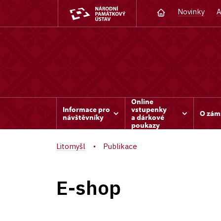
Novinky
A
Online
Informace pro
vstupenky
O zám
návštěvníky
a dárkové
poukazy
Litomyšl
Publikace
E-shop