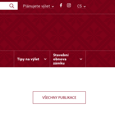
Plánujete výlet
CS
Stavební
Tipy na výlet
obnova
zámku
VŠECHNY PUBLIKACE