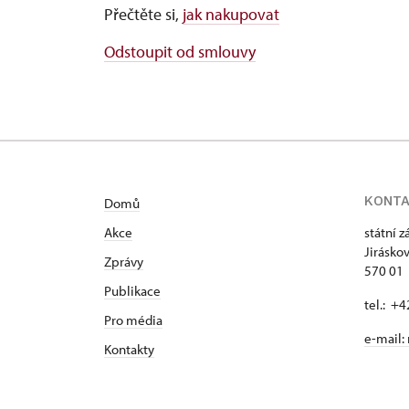
Přečtěte si,
jak nakupovat
Odstoupit od smlouvy
KONT
Domů
Akce
státní 
Jirásko
Zprávy
570 01 
Publikace
tel.: +
Pro média
e-mail:
Kontakty