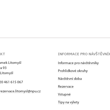
AKT
INFORMACE PRO NÁVŠTĚVNÍ
zámek Litomyšl
Informace pro návštěvníky
va 93
Prohlídkové okruhy
Litomyšl
Návštěvní doba
420 461 615 067
Rezervace
rezervace.litomysl@npu.cz
Vstupné
Tipy na výlety