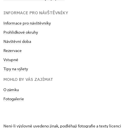
INFORMACE PRO NÁVŠTĚVNÍKY
Informace pro návštěvníky
Prohlídkové okruhy
Návštěvní doba
Rezervace
Vstupné
Tipy na výlety
MOHLO BY VÁS ZAJÍMAT
O zámku
Fotogalerie
Není-li výslovně uvedeno jinak, podléhají fotografie a texty
licenci