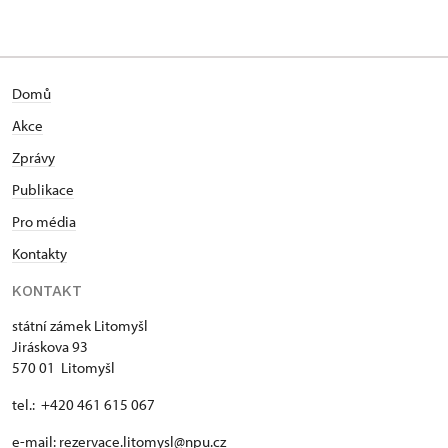
Domů
Akce
Zprávy
Publikace
Pro média
Kontakty
KONTAKT
státní zámek Litomyšl
Jiráskova 93
570 01 Litomyšl
tel.: +420 461 615 067
e-mail:
rezervace.litomysl@npu.cz