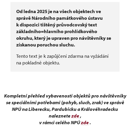
Od ledna 2025 je na všech objektech ve
správě Národního památkového ústavu
k dispozici tištěný průvodcovský text
základního=hlavního prohlídkového
okruhu, který je upraven pro návštěvníky se
získanou poruchou sluchu.
Tento text je k zapůjčení zdarma na vyžádání
na pokladně objektu.
Kompletní přehled vybavenosti objektů pro návštěvníky
se speciálními potřebami (pohyb, sluch, zrak) ve správě
NPÚ na Liberecku, Pardubicku a Královéhradecku
naleznete
zde
,
v rámci celého NPÚ
zde
.