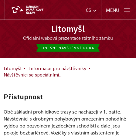
MENU
CS
Litomyšl
oficiální webová prezentace státního zámku
DNEŠNÍ NÁVŠTĚVNÍ DOBA
Litomyšl
Informace pro návštěvníky
Návštěvníci se speciálními...
Přístupnost
Obě základní prohlídkové trasy se nacházejí v 1. patře.
Návštěvníci s drobným pohybovým omezením pohodlně
vyjdou po pozvolném jezdeckém schodišti a dále jsou
pokoje bezbariérové. Vozíčky s vlastním asistentem je