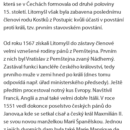
která se v Čechách formovala od druhé poloviny
15. století. Litomyšl však byla zabavena poslednímu
členovi rodu Kostků z Postupic kvůli účasti v povstání
proti králi, tzv. prvním stavovském povstání.
Od roku 1567 získali Litomyšl do zástavy členové
velmi vznešené rodiny pánů z Pernštejna. Prvním
z nich byl Vratislav z Pernštejna zvaný Nádherný.
Zastával funkci kancléře českého království, tedy
prvního muže v zemi hned po králi (dnes tomu
odpovídá např. úřad ministerského předsedy). Ještě
předtím procestoval notný kus Evropy. Navštívil
Francii, Anglii a znal také velmi dobře Itálii. V roce
1551 vedl dokonce poselstvo českých pánů do
Janova,a kde se setkal císař a český král Maxmilián II.
se svou novou manželkou Marií Španělskou. Jednou
z jejích dvorních dam byla také Marie Manrique de