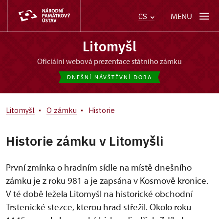
MENU
CS
Litomyšl
oficiální webová prezentace státního zámku
DNEŠNÍ NÁVŠTĚVNÍ DOBA
Litomyšl
O zámku
Historie
Historie zámku v Litomyšli
První zmínka o hradním sídle na místě dnešního
zámku je z roku 981 a je zapsána v Kosmově kronice.
V té době ležela Litomyšl na historické obchodní
Trstenické stezce, kterou hrad střežil. Okolo roku