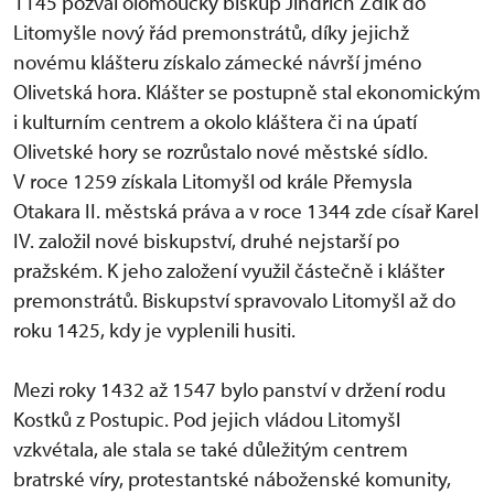
1145 pozval olomoucký biskup Jindřich Zdík do
Litomyšle nový řád premonstrátů, díky jejichž
novému klášteru získalo zámecké návrší jméno
Olivetská hora. Klášter se postupně stal ekonomickým
i kulturním centrem a okolo kláštera či na úpatí
Olivetské hory se rozrůstalo nové městské sídlo.
V roce 1259 získala Litomyšl od krále Přemysla
Otakara II. městská práva a v roce 1344 zde císař Karel
IV. založil nové biskupství, druhé nejstarší po
pražském. K jeho založení využil částečně i klášter
premonstrátů. Biskupství spravovalo Litomyšl až do
roku 1425, kdy je vyplenili husiti.
Mezi roky 1432 až 1547 bylo panství v držení rodu
Kostků z Postupic. Pod jejich vládou Litomyšl
vzkvétala, ale stala se také důležitým centrem
bratrské víry, protestantské náboženské komunity,