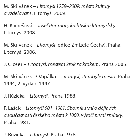
M. Skřivánek –
Litomyšl 1259
–
2009: město kultury
a vzdělávání .
Litomyšl 2009.
H. Klimešová –
Josef Portman, knihtiskař litomyšlský.
Litomyšl 2008.
M. Skřivánek –
Litomyšl
(edice Zmizelé Čechy)
.
Praha,
Litomyšl 2006.
J. Gloser –
Litomyšl, městem krok za krokem
. Praha 2005.
M. Skřivánek, P. Vopálka –
Litomyšl, starobylé město.
Praha
1994, 2. vydání 1997.
J. Růžička –
Litomyšl.
Praha 1988.
F. Lašek –
Litomyšl 981
–
1981. Sborník statí o dějinách
a současnosti českého města k 1000. výročí první zmínky.
Praha 1981.
J. Růžička –
Litomyšl
. Praha 1978.