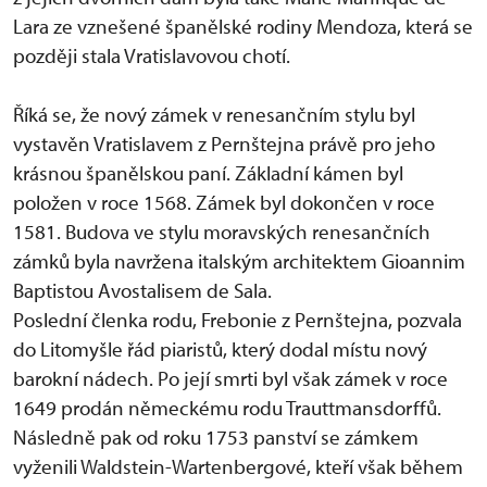
Lara ze vznešené španělské rodiny Mendoza, která se
později stala Vratislavovou chotí.
Říká se, že nový zámek v renesančním stylu byl
vystavěn Vratislavem z Pernštejna právě pro jeho
krásnou španělskou paní. Základní kámen byl
položen v roce 1568. Zámek byl dokončen v roce
1581. Budova ve stylu moravských renesančních
zámků byla navržena italským architektem Gioannim
Baptistou Avostalisem de Sala.
Poslední členka rodu, Frebonie z Pernštejna, pozvala
do Litomyšle řád piaristů, který dodal místu nový
barokní nádech. Po její smrti byl však zámek v roce
1649 prodán německému rodu Trauttmansdorffů.
Následně pak od roku 1753 panství se zámkem
vyženili Waldstein-Wartenbergové, kteří však během