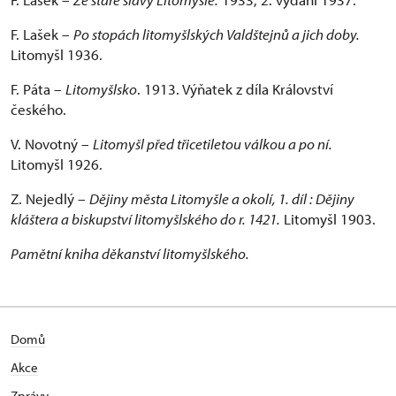
F. Lašek –
Po stopách litomyšlských Valdštejnů a jich doby.
Litomyšl 1936.
F. Páta –
Litomyšlsko
. 1913. Výňatek z díla Království
českého.
V. Novotný –
Litomyšl před třicetiletou válkou a po ní.
Litomyšl 1926.
Z. Nejedlý –
Dějiny města Litomyšle a okolí, 1. díl : Dějiny
kláštera a biskupství litomyšlského do r. 1421.
Litomyšl 1903.
Pamětní kniha děkanství litomyšlského.
Domů
Akce
Zprávy