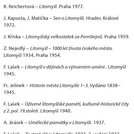
K. Reichertová –
Litomyšl.
Praha 1977.
J. Kapusta, J. Matička –
Sen o Litomyšli.
Hradec Králové
1972.
J. Křivka –
Litomyšlský velkostatek za Pernštejnů
. Praha 1959.
Z. Nejedlý –
Litomyšl – 1000 let života českého města.
Litomyšl 1934, Praha 1954.
F. Lašek –
Litomyšl v dějinách a výtvarném umění
. Litomyšl
1945.
Fr. Jelínek –
Historie města Litomyšle 1
–
3. V
ydáno 1838–
1945.
F. Lašek –
Oživené litomyšlské paměti, kulturně-historické črty
z 2. pol. 19.století.
Litomyšl 1940.
A. Jirásek –
Umělecké památky v Litomyšli.
1937.
F. Lašek –
Ze staré slávy Litomyšle.
1933, 2. vydání 1937.