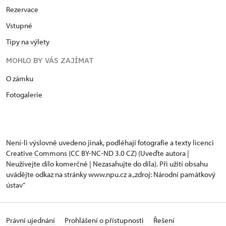
Rezervace
Vstupné
Tipy na výlety
MOHLO BY VÁS ZAJÍMAT
O zámku
Fotogalerie
Není-li výslovně uvedeno jinak, podléhají fotografie a texty
licenci
Creative Commons
(CC BY-NC-ND 3.0 CZ) (Uveďte autora |
Neužívejte dílo komerčně | Nezasahujte do díla). Při užití obsahu
uvádějte odkaz na stránky www.npu.cz a „zdroj: Národní památkový
ústav“
Právní ujednání
Prohlášení o přístupnosti
Řešení