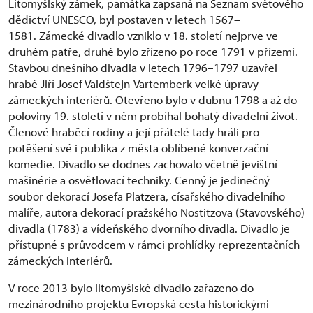
Litomyšlský zámek, památka zapsaná na Seznam světového
dědictví UNESCO, byl postaven v letech 1567–
1581. Zámecké divadlo vzniklo v 18. století nejprve ve
druhém patře, druhé bylo zřízeno po roce 1791 v přízemí.
Stavbou dnešního divadla v letech 1796–1797 uzavřel
hrabě Jiří Josef Valdštejn-Vartemberk velké úpravy
zámeckých interiérů. Otevřeno bylo v dubnu 1798 a až do
poloviny 19. století v něm probíhal bohatý divadelní život.
Členové hraběcí rodiny a její přátelé tady hráli pro
potěšení své i publika z města oblíbené konverzační
komedie. Divadlo se dodnes zachovalo včetně jevištní
mašinérie a osvětlovací techniky. Cenný je jedinečný
soubor dekorací Josefa Platzera, císařského divadelního
malíře, autora dekorací pražského Nostitzova (Stavovského)
divadla (1783) a vídeňského dvorního divadla. Divadlo je
přístupné s průvodcem v rámci prohlídky reprezentačních
zámeckých interiérů.
V roce 2013 bylo litomyšlské divadlo zařazeno do
mezinárodního projektu Evropská cesta historickými