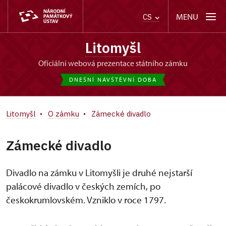
MENU
CS
Litomyšl
oficiální webová prezentace státního zámku
DNEŠNÍ NÁVŠTĚVNÍ DOBA
Litomyšl
O zámku
Zámecké divadlo
Zámecké divadlo
Divadlo na zámku v Litomyšli je druhé nejstarší
palácové divadlo v českých zemích, po
českokrumlovském. Vzniklo v roce 1797.