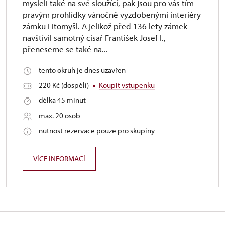
mysleli také na své sloužící, pak jsou pro vás tím
pravým prohlídky vánočně vyzdobenými interiéry
zámku Litomyšl. A jelikož před 136 lety zámek
navštívil samotný císař František Josef I.,
přeneseme se také na...
tento okruh je dnes uzavřen
220 Kč (dospělí)
Koupit vstupenku
délka 45 minut
max. 20 osob
nutnost rezervace pouze pro skupiny
VÍCE INFORMACÍ