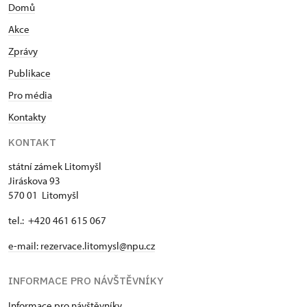
Domů
Akce
Zprávy
Publikace
Pro média
Kontakty
KONTAKT
státní zámek Litomyšl
Jiráskova 93
570 01 Litomyšl
tel.: +420 461 615 067
e-mail:
rezervace.litomysl@npu.cz
INFORMACE PRO NÁVŠTĚVNÍKY
Informace pro návštěvníky