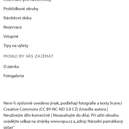
Prohlídkové okruhy
Návštěvní doba
Rezervace
Vstupné
Tipy na výlety
MOHLO BY VÁS ZAJÍMAT
O zámku
Fotogalerie
Není-li výslovně uvedeno jinak, podléhají fotografie a texty
licenci
Creative Commons
(CC BY-NC-ND 3.0 CZ) (Uveďte autora |
Neužívejte dílo komerčně | Nezasahujte do díla). Při užití obsahu
uvádějte odkaz na stránky www.npu.cz a „zdroj: Národní památkový
ústav“