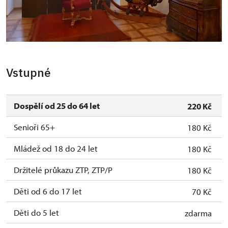
Novinky po rekonstrukci - nejstarší divadelní sál
Vstupné
Dospělí od 25 do 64 let
220 Kč
Senioři 65+
180 Kč
Mládež od 18 do 24 let
180 Kč
Držitelé průkazu ZTP, ZTP/P
180 Kč
Děti od 6 do 17 let
70 Kč
Děti do 5 let
zdarma