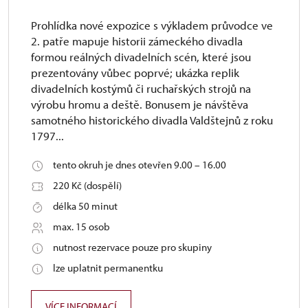
Prohlídka nové expozice s výkladem průvodce ve
2. patře mapuje historii zámeckého divadla
formou reálných divadelních scén, které jsou
prezentovány vůbec poprvé; ukázka replik
divadelních kostýmů či ruchařských strojů na
výrobu hromu a deště. Bonusem je návštěva
samotného historického divadla Valdštejnů z roku
1797...
tento okruh je dnes otevřen 9.00 – 16.00
220 Kč (dospělí)
délka 50 minut
max. 15 osob
nutnost rezervace pouze pro skupiny
lze uplatnit permanentku
VÍCE INFORMACÍ