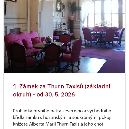
Průkaz Náš člověk (pouze držitel)
zdarma
Roční permanentka NPÚ
zdarma
1. Zámek za Thurn Taxisů (základní
okruh) - od 30. 5. 2026
Prohlídka prvního patra severního a východního
křídla zámku s hostinskými a soukromými pokoji
knížete Alberta Marii Thurn-Taxis a jeho choti