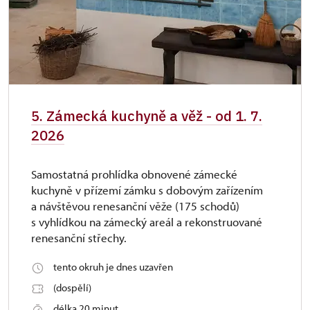
5. Zámecká kuchyně a věž - od 1. 7.
2026
Samostatná prohlídka obnovené zámecké
kuchyně v přízemí zámku s dobovým zařízením
a návštěvou renesanční věže (175 schodů)
s vyhlídkou na zámecký areál a rekonstruované
renesanční střechy.
tento okruh je dnes uzavřen
(dospělí)
délka 20 minut