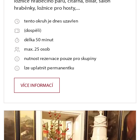
ložnice hraběcího páru, čítárna, biliár, salon
hraběnky, ložnice pro hosty,...
tento okruh je dnes uzavřen
(dospělí)
délka 50 minut
max. 25 osob
nutnost rezervace pouze pro skupiny
lze uplatnit permanentku
VÍCE INFORMACÍ