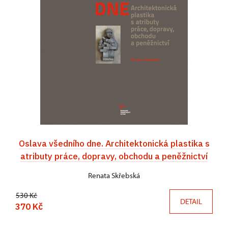
Oslava všedního dne. Architektonická plastika s
atributy práce, dopravy, obchodu a peněžnictví
Renata Skřebská
530 Kč
DETAIL
370 Kč