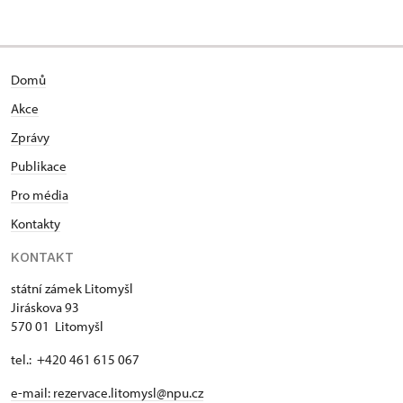
Domů
Akce
Zprávy
Publikace
Pro média
Kontakty
KONTAKT
státní zámek Litomyšl
Jiráskova 93
570 01 Litomyšl
tel.: +420 461 615 067
e-mail:
rezervace.litomysl@npu.cz