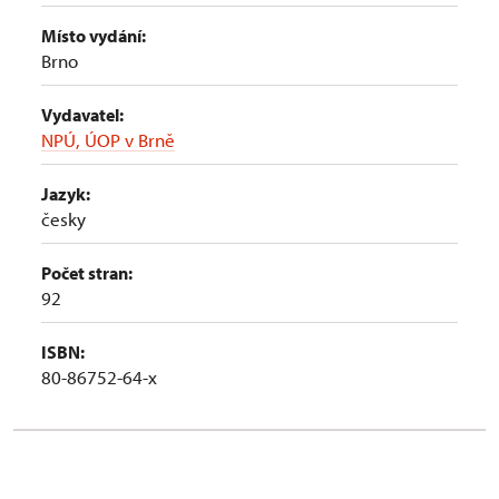
Místo vydání:
Brno
Vydavatel:
NPÚ, ÚOP v Brně
Jazyk:
česky
Počet stran:
92
ISBN:
80-86752-64-x