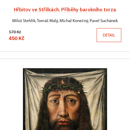
Hřbitov ve Střílkách. Příběhy barokního torza
Miloš Stehlík, Tomáš Malý, Michal Konečný, Pavel Suchánek
570 Kč
DETAIL
450 Kč