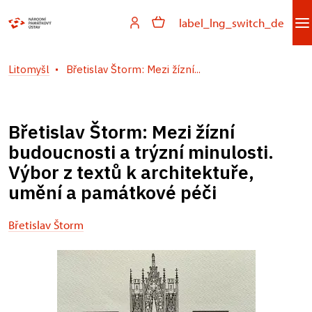
label_lng_switch_de
Litomyšl
Břetislav Štorm: Mezi žízní...
Břetislav Štorm: Mezi žízní
budoucnosti a trýzní minulosti.
Výbor z textů k architektuře,
umění a památkové péči
Břetislav Štorm