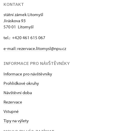
KONTAKT
státní zámek Litomyšl
Jiráskova 93
570 01 Litomyšl
tel.: +420 461 615 067
e-mail:
rezervace.litomysl@npu.cz
INFORMACE PRO NÁVŠTĚVNÍKY
Informace pro návštěvníky
Prohlídkové okruhy
Návštěvní doba
Rezervace
Vstupné
Tipy na výlety