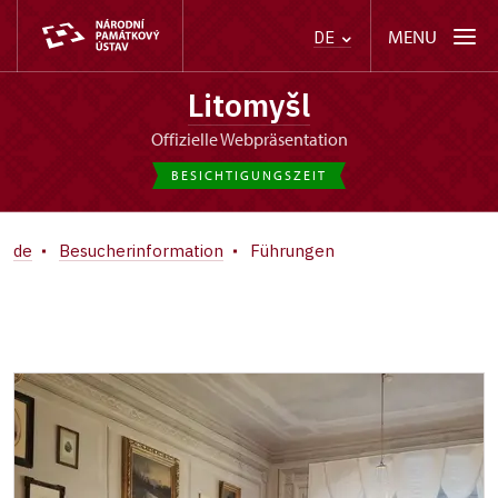
MENU
DE
Litomyšl
offizielle Webpräsentation
BESICHTIGUNGSZEIT
de
Besucherinformation
Führungen