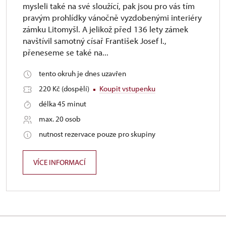
mysleli také na své sloužící, pak jsou pro vás tím
pravým prohlídky vánočně vyzdobenými interiéry
zámku Litomyšl. A jelikož před 136 lety zámek
navštívil samotný císař František Josef I.,
přeneseme se také na...
tento okruh je dnes uzavřen
220 Kč (dospělí)
Koupit vstupenku
délka 45 minut
max. 20 osob
nutnost rezervace pouze pro skupiny
VÍCE INFORMACÍ