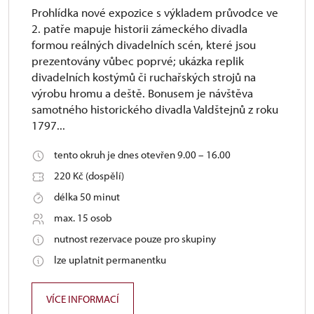
Prohlídka nové expozice s výkladem průvodce ve
2. patře mapuje historii zámeckého divadla
formou reálných divadelních scén, které jsou
prezentovány vůbec poprvé; ukázka replik
divadelních kostýmů či ruchařských strojů na
výrobu hromu a deště. Bonusem je návštěva
samotného historického divadla Valdštejnů z roku
1797...
tento okruh je dnes otevřen 9.00 – 16.00
220 Kč (dospělí)
délka 50 minut
max. 15 osob
nutnost rezervace pouze pro skupiny
lze uplatnit permanentku
VÍCE INFORMACÍ