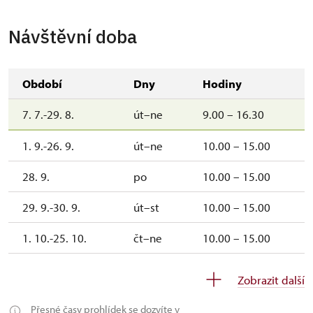
Novinky po rekonstrukci - nejstarší divadelní sál
Návštěvní doba
Období
Dny
Hodiny
7. 7.-29. 8.
út–ne
9.00 – 16.30
1. 9.-26. 9.
út–ne
10.00 – 15.00
28. 9.
po
10.00 – 15.00
29. 9.-30. 9.
út–st
10.00 – 15.00
1. 10.-25. 10.
čt–ne
10.00 – 15.00
27. 10.-1. 11.
út–ne
10.00 – 15.00
Zobrazit další
Přesné časy prohlídek se dozvíte v