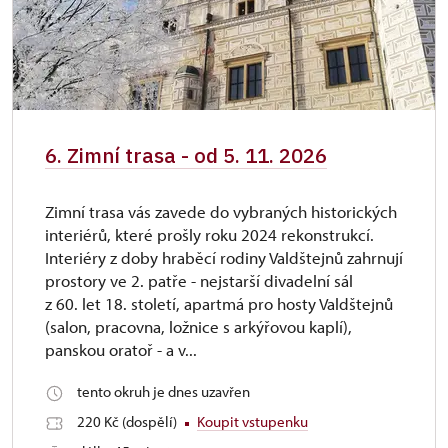
6. Zimní trasa - od 5. 11. 2026
Zimní trasa vás zavede do vybraných historických
interiérů, které prošly roku 2024 rekonstrukcí.
Interiéry z doby hraběcí rodiny Valdštejnů zahrnují
prostory ve 2. patře - nejstarší divadelní sál
z 60. let 18. století, apartmá pro hosty Valdštejnů
(salon, pracovna, ložnice s arkýřovou kaplí),
panskou oratoř - a v...
tento okruh je dnes uzavřen
220 Kč (dospělí)
Koupit vstupenku