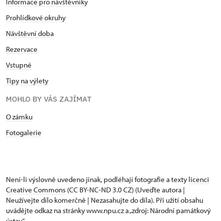
Informace pro návštěvníky
Prohlídkové okruhy
Návštěvní doba
Rezervace
Vstupné
Tipy na výlety
MOHLO BY VÁS ZAJÍMAT
O zámku
Fotogalerie
Není-li výslovně uvedeno jinak, podléhají fotografie a texty
licenci
Creative Commons
(CC BY-NC-ND 3.0 CZ) (Uveďte autora |
Neužívejte dílo komerčně | Nezasahujte do díla). Při užití obsahu
uvádějte odkaz na stránky www.npu.cz a „zdroj: Národní památkový
ústav“