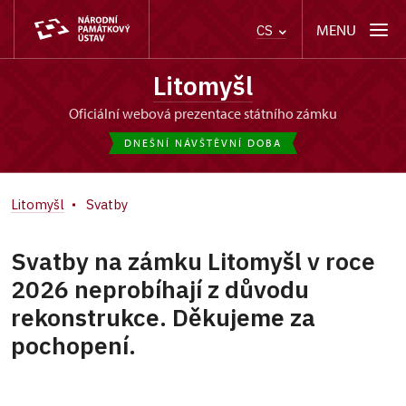
MENU
CS
Litomyšl
oficiální webová prezentace státního zámku
DNEŠNÍ NÁVŠTĚVNÍ DOBA
Litomyšl
Svatby
Svatby na zámku Litomyšl v roce
2026 neprobíhají z důvodu
rekonstrukce. Děkujeme za
pochopení.