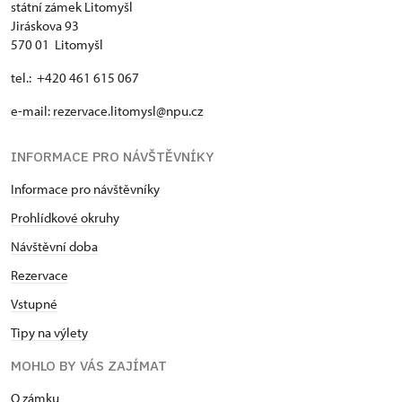
státní zámek Litomyšl
Jiráskova 93
570 01 Litomyšl
tel.: +420 461 615 067
e-mail:
rezervace.litomysl@npu.cz
INFORMACE PRO NÁVŠTĚVNÍKY
Informace pro návštěvníky
Prohlídkové okruhy
Návštěvní doba
Rezervace
Vstupné
Tipy na výlety
MOHLO BY VÁS ZAJÍMAT
O zámku