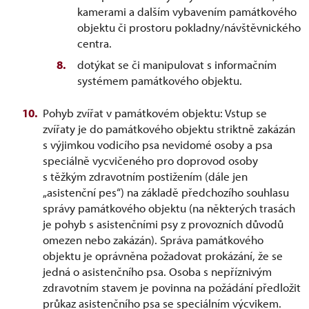
kamerami a dalším vybavením památkového
objektu či prostoru pokladny/návštěvnického
centra.
dotýkat se či manipulovat s informačním
systémem památkového objektu.
Pohyb zvířat v památkovém objektu: Vstup se
zvířaty je do památkového objektu striktně zakázán
s výjimkou vodicího psa nevidomé osoby a psa
speciálně vycvičeného pro doprovod osoby
s těžkým zdravotním postižením (dále jen
„asistenční pes“) na základě předchozího souhlasu
správy památkového objektu (na některých trasách
je pohyb s asistenčními psy z provozních důvodů
omezen nebo zakázán). Správa památkového
objektu je oprávněna požadovat prokázání, že se
jedná o asistenčního psa. Osoba s nepříznivým
zdravotním stavem je povinna na požádání předložit
průkaz asistenčního psa se speciálním výcvikem.