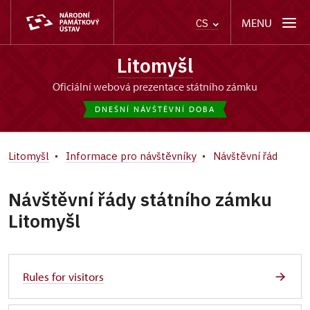
MENU
CS
Litomyšl
oficiální webová prezentace státního zámku
DNEŠNÍ NÁVŠTĚVNÍ DOBA
Litomyšl
Informace pro návštěvníky
Návštěvní řád
Návštěvní řády státního zámku
Litomyšl
Rules for visitors