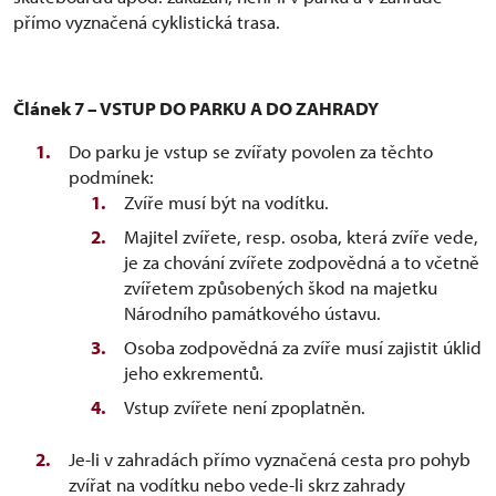
přímo vyznačená cyklistická trasa.
Článek 7 – VSTUP DO PARKU A DO ZAHRADY
Do parku je vstup se zvířaty povolen za těchto
podmínek:
Zvíře musí být na vodítku.
Majitel zvířete, resp. osoba, která zvíře vede,
je za chování zvířete zodpovědná a to včetně
zvířetem způsobených škod na majetku
Národního památkového ústavu.
Osoba zodpovědná za zvíře musí zajistit úklid
jeho exkrementů.
Vstup zvířete není zpoplatněn.
Je-li v zahradách přímo vyznačená cesta pro pohyb
zvířat na vodítku nebo vede-li skrz zahrady