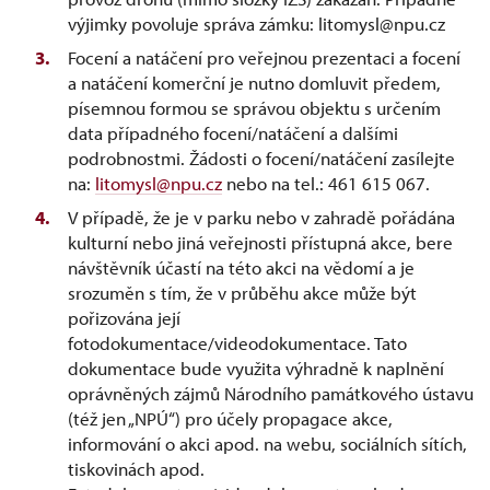
výjimky povoluje správa zámku: litomysl@npu.cz
Focení a natáčení pro veřejnou prezentaci a focení
a natáčení komerční je nutno domluvit předem,
písemnou formou se správou objektu s určením
data případného focení/natáčení a dalšími
podrobnostmi. Žádosti o focení/natáčení zasílejte
na:
litomysl@npu.cz
nebo na tel.: 461 615 067.
V případě, že je v parku nebo v zahradě pořádána
kulturní nebo jiná veřejnosti přístupná akce, bere
návštěvník účastí na této akci na vědomí a je
srozuměn s tím, že v průběhu akce může být
pořizována její
fotodokumentace/videodokumentace. Tato
dokumentace bude využita výhradně k naplnění
oprávněných zájmů Národního památkového ústavu
(též jen „NPÚ“) pro účely propagace akce,
informování o akci apod. na webu, sociálních sítích,
tiskovinách apod.