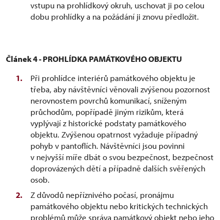
vstupu na prohlídkový okruh, uschovat ji po celou
dobu prohlídky a na požádání ji znovu předložit.
Článek 4 - PROHLÍDKA PAMÁTKOVÉHO OBJEKTU
Při prohlídce interiérů památkového objektu je
třeba, aby návštěvníci věnovali zvýšenou pozornost
nerovnostem povrchů komunikací, sníženým
průchodům, popřípadě jiným rizikům, která
vyplývají z historické podstaty památkového
objektu. Zvýšenou opatrnost vyžaduje případný
pohyb v pantoflích. Návštěvníci jsou povinni
v nejvyšší míře dbát o svou bezpečnost, bezpečnost
doprovázených dětí a případně dalších svěřených
osob.
Z důvodů nepříznivého počasí, pronájmu
památkového objektu nebo kritických technických
problémů může správa památkový objekt nebo jeho