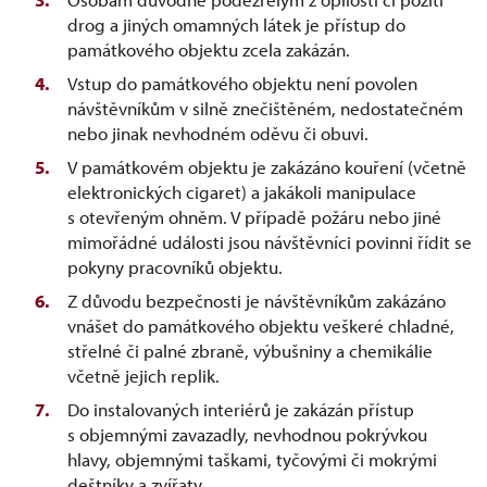
drog a jiných omamných látek je přístup do
památkového objektu zcela zakázán.
Vstup do památkového objektu není povolen
návštěvníkům v silně znečištěném, nedostatečném
nebo jinak nevhodném oděvu či obuvi.
V památkovém objektu je zakázáno kouření (včetně
elektronických cigaret) a jakákoli manipulace
s otevřeným ohněm. V případě požáru nebo jiné
mimořádné události jsou návštěvníci povinni řídit se
pokyny pracovníků objektu.
Z důvodu bezpečnosti je návštěvníkům zakázáno
vnášet do památkového objektu veškeré chladné,
střelné či palné zbraně, výbušniny a chemikálie
včetně jejich replik.
Do instalovaných interiérů je zakázán přístup
s objemnými zavazadly, nevhodnou pokrývkou
hlavy, objemnými taškami, tyčovými či mokrými
deštníky a zvířaty.