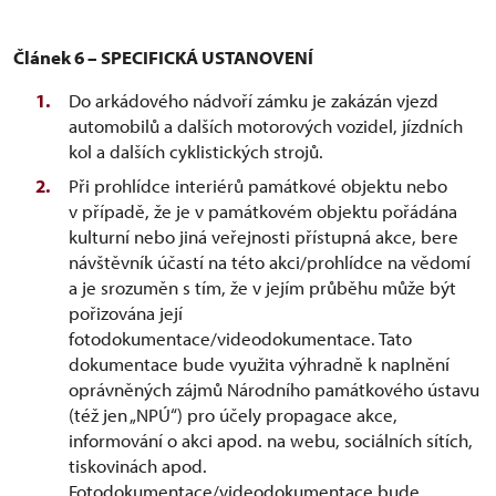
Článek 6 – SPECIFICKÁ USTANOVENÍ
Do arkádového nádvoří zámku je zakázán vjezd
automobilů a dalších motorových vozidel, jízdních
kol a dalších cyklistických strojů.
Při prohlídce interiérů památkové objektu nebo
v případě, že je v památkovém objektu pořádána
kulturní nebo jiná veřejnosti přístupná akce, bere
návštěvník účastí na této akci/prohlídce na vědomí
a je srozuměn s tím, že v jejím průběhu může být
pořizována její
fotodokumentace/videodokumentace. Tato
dokumentace bude využita výhradně k naplnění
oprávněných zájmů Národního památkového ústavu
(též jen „NPÚ“) pro účely propagace akce,
informování o akci apod. na webu, sociálních sítích,
tiskovinách apod.
Fotodokumentace/videodokumentace bude