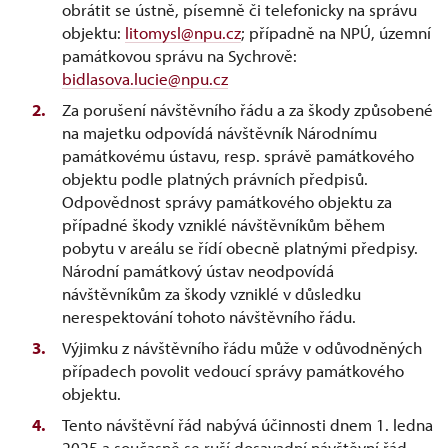
obrátit se ústně, písemně či telefonicky na správu
objektu:
litomysl@npu.cz
; případně na NPÚ, územní
památkovou správu na Sychrově:
bidlasova.lucie@npu.cz
Za porušení návštěvního řádu a za škody způsobené
na majetku odpovídá návštěvník Národnímu
památkovému ústavu, resp. správě památkového
objektu podle platných právních předpisů.
Odpovědnost správy památkového objektu za
případné škody vzniklé návštěvníkům během
pobytu v areálu se řídí obecně platnými předpisy.
Národní památkový ústav neodpovídá
návštěvníkům za škody vzniklé v důsledku
nerespektování tohoto návštěvního řádu.
Výjimku z návštěvního řádu může v odůvodněných
případech povolit vedoucí správy památkového
objektu.
Tento návštěvní řád nabývá účinnosti dnem 1. ledna
2025 a současně se ruší dosavadní návštěvní řád.