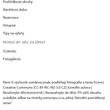
Prohlídkové okruhy
Návštěvní doba
Rezervace
Vstupné
Tipy na výlety
MOHLO BY VÁS ZAJÍMAT
O zámku
Fotogalerie
Není-li výslovně uvedeno jinak, podléhají fotografie a texty
licenci
Creative Commons
(CC BY-NC-ND 3.0 CZ) (Uveďte autora |
Neužívejte dílo komerčně | Nezasahujte do díla). Při užití obsahu
uvádějte odkaz na stránky www.npu.cz a „zdroj: Národní památkový
ústav“