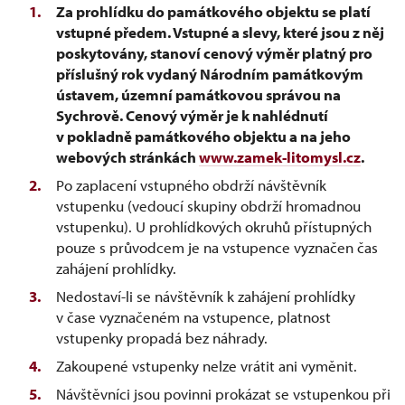
Za prohlídku do památkového objektu se platí
vstupné předem. Vstupné a slevy, které jsou z něj
poskytovány, stanoví cenový výměr platný pro
příslušný rok vydaný Národním památkovým
ústavem, územní památkovou správou na
Sychrově. Cenový výměr je k nahlédnutí
v pokladně památkového objektu a na jeho
webových stránkách
www.zamek-litomysl.cz
.
Po zaplacení vstupného obdrží návštěvník
vstupenku (vedoucí skupiny obdrží hromadnou
vstupenku). U prohlídkových okruhů přístupných
pouze s průvodcem je na vstupence vyznačen čas
zahájení prohlídky.
Nedostaví-li se návštěvník k zahájení prohlídky
v čase vyznačeném na vstupence, platnost
vstupenky propadá bez náhrady.
Zakoupené vstupenky nelze vrátit ani vyměnit.
Návštěvníci jsou povinni prokázat se vstupenkou při