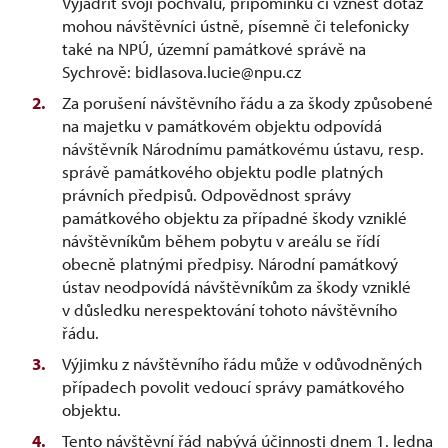
Vyjádřit svoji pochvalu, připomínku či vznést dotaz
mohou návštěvníci ústně, písemně či telefonicky
také na NPÚ, územní památkové správě na
Sychrově: bidlasova.lucie@npu.cz
Za porušení návštěvního řádu a za škody způsobené
na majetku v památkovém objektu odpovídá
návštěvník Národnímu památkovému ústavu, resp.
správě památkového objektu podle platných
právních předpisů. Odpovědnost správy
památkového objektu za případné škody vzniklé
návštěvníkům během pobytu v areálu se řídí
obecně platnými předpisy. Národní památkový
ústav neodpovídá návštěvníkům za škody vzniklé
v důsledku nerespektování tohoto návštěvního
řádu.
Výjimku z návštěvního řádu může v odůvodněných
případech povolit vedoucí správy památkového
objektu.
Tento návštěvní řád nabývá účinnosti dnem 1. ledna