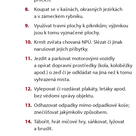
Koupat se v kašnách, okrasných jezírkách
a v zámeckém rybníku.
Využívat travní plochy k piknikům; výjimkou
jsou k tomu vyznačené plochy.
Krmit zvířata chovaná NPÚ. Slézat či jinak
narušovat jejich příbytky.
Jezdit a parkovat motorovými vozidly
a opírat dopravní prostředky (kola, koloběžky
apod.) o zeď či je odkládat na jiná než k tomu
vyhrazená místa.
Vylepovat či rozdávat plakáty, letáky apod.
bez vědomí správy objektu.
Odhazovat odpadky mimo odpadkové koše;
znečišťovat jakýmkoliv způsobem.
Tábořit, hrát míčové hry, sáňkovat, lyžovat
a bruslit.