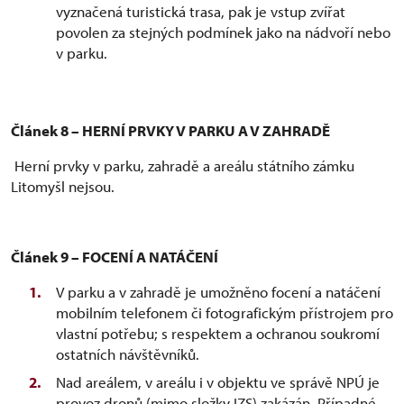
vyznačená turistická trasa, pak je vstup zvířat
povolen za stejných podmínek jako na nádvoří nebo
v parku.
Článek 8 – HERNÍ PRVKY V PARKU A V ZAHRADĚ
Herní prvky v parku, zahradě a areálu státního zámku
Litomyšl nejsou.
Článek 9 – FOCENÍ A NATÁČENÍ
V parku a v zahradě je umožněno focení a natáčení
mobilním telefonem či fotografickým přístrojem pro
vlastní potřebu; s respektem a ochranou soukromí
ostatních návštěvníků.
Nad areálem, v areálu i v objektu ve správě NPÚ je
provoz dronů (mimo složky IZS) zakázán. Případné