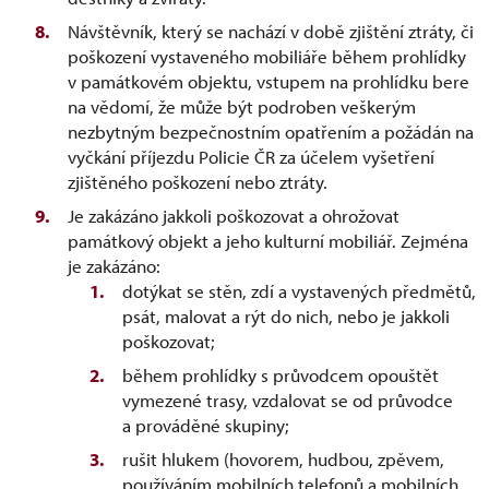
Návštěvník, který se nachází v době zjištění ztráty, či
poškození vystaveného mobiliáře během prohlídky
v památkovém objektu, vstupem na prohlídku bere
na vědomí, že může být podroben veškerým
nezbytným bezpečnostním opatřením a požádán na
vyčkání příjezdu Policie ČR za účelem vyšetření
zjištěného poškození nebo ztráty.
Je zakázáno jakkoli poškozovat a ohrožovat
památkový objekt a jeho kulturní mobiliář. Zejména
je zakázáno:
dotýkat se stěn, zdí a vystavených předmětů,
psát, malovat a rýt do nich, nebo je jakkoli
poškozovat;
během prohlídky s průvodcem opouštět
vymezené trasy, vzdalovat se od průvodce
a prováděné skupiny;
rušit hlukem (hovorem, hudbou, zpěvem,
používáním mobilních telefonů a mobilních