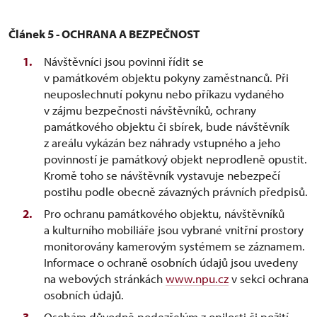
Článek 5 - OCHRANA A BEZPEČNOST
Návštěvníci jsou povinni řídit se
v památkovém objektu pokyny zaměstnanců. Při
neuposlechnutí pokynu nebo příkazu vydaného
v zájmu bezpečnosti návštěvníků, ochrany
památkového objektu či sbírek, bude návštěvník
z areálu vykázán bez náhrady vstupného a jeho
povinností je památkový objekt neprodleně opustit.
Kromě toho se návštěvník vystavuje nebezpečí
postihu podle obecně závazných právních předpisů.
Pro ochranu památkového objektu, návštěvníků
a kulturního mobiliáře jsou vybrané vnitřní prostory
monitorovány kamerovým systémem se záznamem.
Informace o ochraně osobních údajů jsou uvedeny
na webových stránkách
www.npu.cz
v sekci ochrana
osobních údajů.
Osobám důvodně podezřelým z opilosti či požití