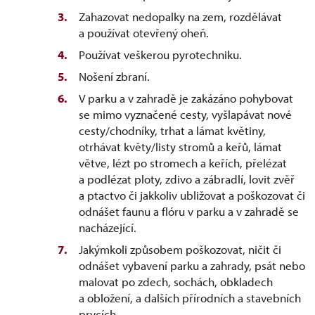
Zahazovat nedopalky na zem, rozdělávat
a používat otevřený oheň.
Používat veškerou pyrotechniku.
Nošení zbraní.
V parku a v zahradě je zakázáno pohybovat
se mimo vyznačené cesty, vyšlapávat nové
cesty/chodníky, trhat a lámat květiny,
otrhávat květy/listy stromů a keřů, lámat
větve, lézt po stromech a keřích, přelézat
a podlézat ploty, zdivo a zábradlí, lovit zvěř
a ptactvo či jakkoliv ubližovat a poškozovat či
odnášet faunu a flóru v parku a v zahradě se
nacházející.
Jakýmkoli způsobem poškozovat, ničit či
odnášet vybavení parku a zahrady, psát nebo
malovat po zdech, sochách, obkladech
a obložení, a dalších přírodních a stavebních
prvcích.