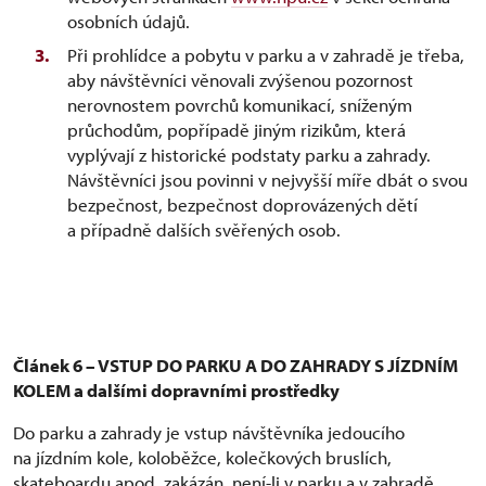
osobních údajů.
Při prohlídce a pobytu v parku a v zahradě je třeba,
aby návštěvníci věnovali zvýšenou pozornost
nerovnostem povrchů komunikací, sníženým
průchodům, popřípadě jiným rizikům, která
vyplývají z historické podstaty parku a zahrady.
Návštěvníci jsou povinni v nejvyšší míře dbát o svou
bezpečnost, bezpečnost doprovázených dětí
a případně dalších svěřených osob.
Článek 6 – VSTUP DO PARKU A DO ZAHRADY S JÍZDNÍM
KOLEM a dalšími dopravními prostředky
Do parku a zahrady je vstup návštěvníka jedoucího
na jízdním kole, koloběžce, kolečkových bruslích,
skateboardu apod. zakázán, není-li v parku a v zahradě