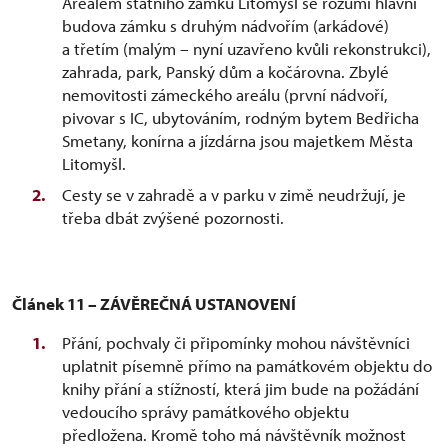
Areálem státního zámku Litomyšl se rozumí hlavní
budova zámku s druhým nádvořím (arkádové)
a třetím (malým – nyní uzavřeno kvůli rekonstrukci),
zahrada, park, Panský dům a kočárovna. Zbylé
nemovitosti zámeckého areálu (první nádvoří,
pivovar s IC, ubytováním, rodným bytem Bedřicha
Smetany, konírna a jízdárna jsou majetkem Města
Litomyšl.
Cesty se v zahradě a v parku v zimě neudržují, je
třeba dbát zvýšené pozornosti.
Článek 11 – ZÁVĚREČNÁ USTANOVENÍ
Přání, pochvaly či připomínky mohou návštěvníci
uplatnit písemně přímo na památkovém objektu do
knihy přání a stížností, která jim bude na požádání
vedoucího správy památkového objektu
předložena. Kromě toho má návštěvník možnost