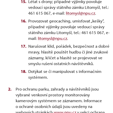
Létat s drony; případné výjimky povoluje
vedoucí správy státního zámku Litomyšl, tel.:
461 615 067, e-mail:
litomysl@npu.cz
.
Provozovat geocaching, umisťovat „kešky“,
případné výjimky povoluje vedoucí správy
státního zámku Litomyšl, tel.: 461 615 067, e-
mail:
litomysl@npu.cz
.
Narušovat klid, pořádek, bezpečnost a dobré
mravy, hlasitě pouštět hudbu či jiné zvukové
záznamy, křičet a hlasitě se projevovat ve
smyslu rušení ostatních návštěvníků.
Dotýkat se či manipulovat s informačním
systémem.
Pro ochranu parku, zahrady a návštěvníků jsou
vybrané venkovní prostory monitorovány
kamerovým systémem se záznamem. Informace
o ochraně osobních údajů jsou uvedeny na
webových stránkách
www.npu.cz
v sekci ochrana