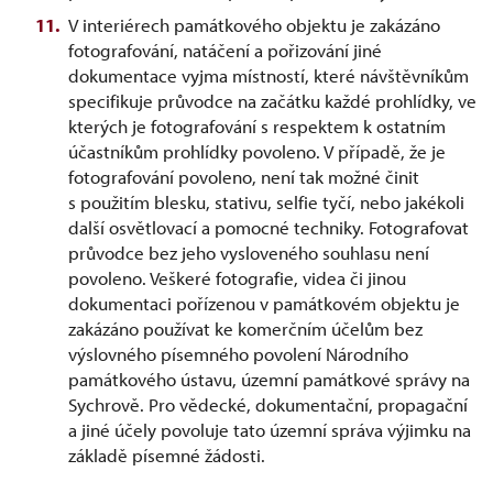
V interiérech památkového objektu je zakázáno
fotografování, natáčení a pořizování jiné
dokumentace vyjma místností, které návštěvníkům
specifikuje průvodce na začátku každé prohlídky, ve
kterých je fotografování s respektem k ostatním
účastníkům prohlídky povoleno. V případě, že je
fotografování povoleno, není tak možné činit
s použitím blesku, stativu, selfie tyčí, nebo jakékoli
další osvětlovací a pomocné techniky. Fotografovat
průvodce bez jeho vysloveného souhlasu není
povoleno. Veškeré fotografie, videa či jinou
dokumentaci pořízenou v památkovém objektu je
zakázáno používat ke komerčním účelům bez
výslovného písemného povolení Národního
památkového ústavu, územní památkové správy na
Sychrově. Pro vědecké, dokumentační, propagační
a jiné účely povoluje tato územní správa výjimku na
základě písemné žádosti.