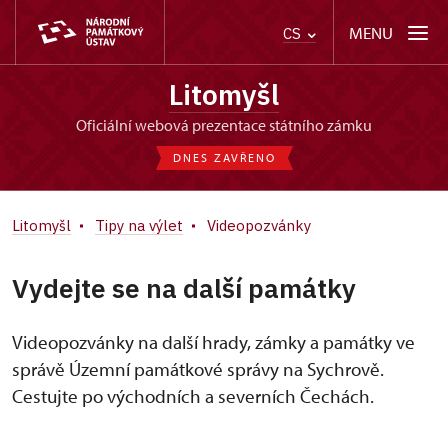
MENU
CS
Litomyšl
oficiální webová prezentace státního zámku
DNES ZAVŘENO
Litomyšl
Tipy na výlet
Videopozvánky
Vydejte se na další památky
Videopozvánky na další hrady, zámky a památky ve
správě Územní památkové správy na Sychrově.
Cestujte po východních a severních Čechách.