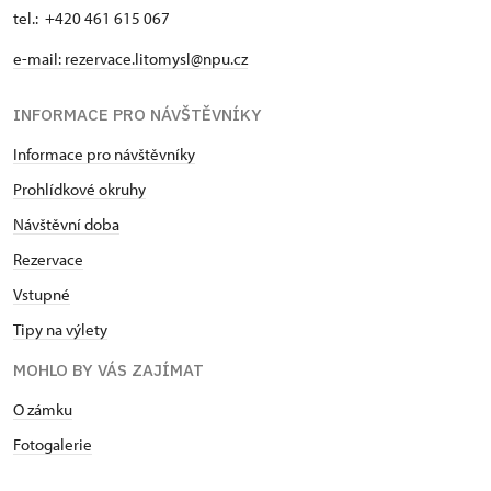
tel.: +420 461 615 067
e-mail:
rezervace.litomysl@npu.cz
INFORMACE PRO NÁVŠTĚVNÍKY
Informace pro návštěvníky
Prohlídkové okruhy
Návštěvní doba
Rezervace
Vstupné
Tipy na výlety
MOHLO BY VÁS ZAJÍMAT
O zámku
Fotogalerie