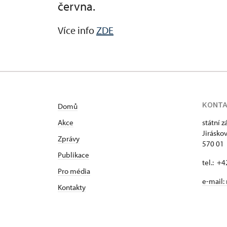
června.
Více info
ZDE
KONT
Domů
Akce
státní 
Jirásko
Zprávy
570 01 
Publikace
tel.: +
Pro média
e-mail:
Kontakty