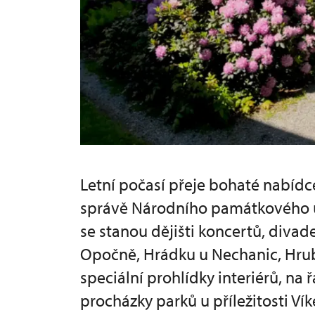
Letní počasí přeje bohaté nabídc
správě Národního památkového ú
se stanou dějišti koncertů, diva
Opočně, Hrádku u Nechanic, Hrub
speciální prohlídky interiérů, 
procházky parků u příležitosti Ví