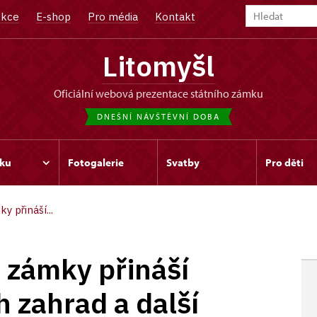
kce
E-shop
Pro média
Kontakt
Litomyšl
oficiální webová prezentace státního zámku
DNEŠNÍ NÁVŠTĚVNÍ DOBA
ku
Fotogalerie
Svatby
Pro děti
 přináší...
 zámky přináší
 zahrad a další