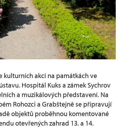
e kulturních akcí na památkách ve
stavu. Hospitál Kuks a zámek Sychrov
delních a muzikálových představení. Na
ém Rohozci a Grabštejně se připravují
na řadě objektů proběhnou komentované
kendu otevřených zahrad 13. a 14.