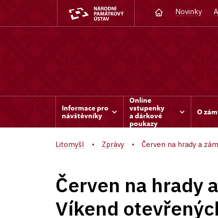
Novinky
A
Online
Informace pro
vstupenky
O zám
návštěvníky
a dárkové
poukazy
Litomyšl
Zprávy
Červen na hrady a zámky
Červen na hrady a
Víkend otevřených