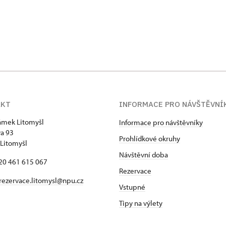
AKT
INFORMACE PRO NÁVŠTĚVNÍ
zámek Litomyšl
Informace pro návštěvníky
va 93
Prohlídkové okruhy
Litomyšl
Návštěvní doba
420 461 615 067
Rezervace
rezervace.litomysl@npu.cz
Vstupné
Tipy na výlety