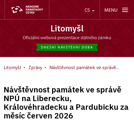
MENU
CS
Litomyšl
oficiální webová prezentace státního zámku
DNEŠNÍ NÁVŠTĚVNÍ DOBA
Litomyšl
Zprávy
Návštěvnost památek ve správě...
Návštěvnost památek ve správě
NPÚ na Liberecku,
Královéhradecku a Pardubicku za
měsíc červen 2026