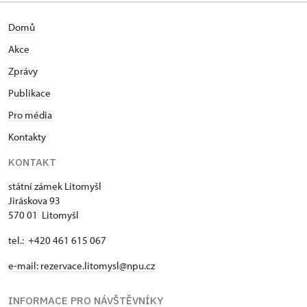
Domů
Akce
Zprávy
Publikace
Pro média
Kontakty
KONTAKT
státní zámek Litomyšl
Jiráskova 93
570 01 Litomyšl
tel.: +420 461 615 067
e-mail:
rezervace.litomysl@npu.cz
INFORMACE PRO NÁVŠTĚVNÍKY